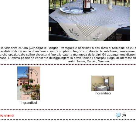
nelle vicinanze di Alba (Cuneo)nelle "langhe" tra vigneti e noccioleti a 650 metri di altitudine da c
ddistinti da un nome di un fiore e sono completi di bagno con doccia, tv satellitare, conessione 
a che spazia dalle colline circostanti fino alle catena montuosa delle alpi. Gli appartamenti dis
 casa. L' ottima posizione consente di raggiungere in breve tempo i principali luoghi di interesse tr
auto: Torino, Cuneo, Savona.
Ingrandisci
Ingrandisci
(0)
io utenti