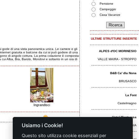
Pensione
Campeggio
Casa Vacanze
ULTIME STRUTTURE INSERITE
ui si gode di una vista panoramica unica. Le camere e gli
ALPES d'OC MORINESIO
internet gratuita e balcone da cui si può godere di una
pongono di angolo cottura. La prima colazione è composta
a cui Alba, Bra, Barolo, Mondovi e soltanto in un ora di
VALLE MAIRA - STROPPO
B&B Ca' dla Nona
BRUSASCO
La Font
Castelmagno
Ingrandisci
Hotel Monterosa
Usiamo i Cookie!
ALAGNA VALSESIA
Questo sito utilizza cookie essenziali per