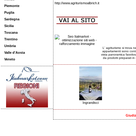
http://www.agriturismoalbrich.it
Piemonte
Puglia
Sardegna
Sicilia
Toscana
Trentino
Umbria
L' agriturismo si trova 
appartamenti sono contra
Valle d'Aosta
vista panoramica favolos
da prodotti preparati in
Veneto
Ingrandisci
Giudiz