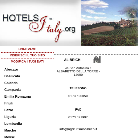
HOMEPAGE
INSERISCI IL TUO SITO
AL BRICH
MODIFICA I TUOI DATI
via San Antonino 1
Abruzzo
ALBARETTO DELLA TORRE -
12050
Basilicata
Calabria
TELEFONO
Campania
0173 520050
Emilia Romagna
Friuli
FAX
Lazio
Liguria
0173 521907
Lombardia
info@agriturismoalbrich.it
Marche
Molise