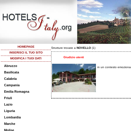
HOMEPAGE
Strutture trovate a
NOVELLO
(1)
INSERISCI IL TUO SITO
Giudizio utenti
MODIFICA I TUOI DATI
Abruzzo
in un contesto emozionant
Basilicata
Calabria
Campania
Emilia Romagna
Friuli
Lazio
Liguria
Lombardia
Marche
Molise