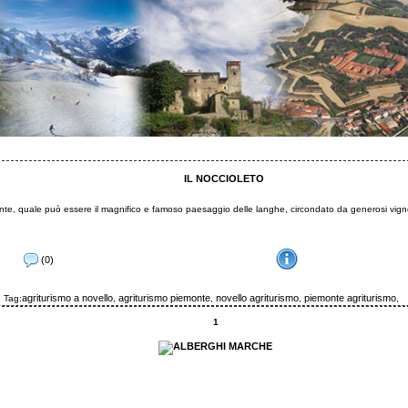
IL NOCCIOLETO
e, quale può essere il magnifico e famoso paesaggio delle langhe, circondato da generosi vigneti e
(0)
agriturismo a novello
agriturismo piemonte
novello agriturismo
piemonte agriturismo
Tag:
,
,
,
,
1