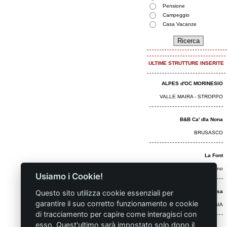
Pensione
Campeggio
Casa Vacanze
ULTIME STRUTTURE INSERITE
ALPES d'OC MORINESIO
VALLE MAIRA - STROPPO
B&B Ca' dla Nona
BRUSASCO
La Font
Castelmagno
Usiamo i Cookie!
Questo sito utilizza cookie essenziali per
Hotel Monterosa
garantire il suo corretto funzionamento e cookie
ALAGNA VALSESIA
di tracciamento per capire come interagisci con
esso. Quest'ultimo sarà impostato solo dopo il