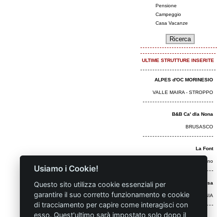
Pensione
Campeggio
Casa Vacanze
ULTIME STRUTTURE INSERITE
ALPES d'OC MORINESIO
VALLE MAIRA - STROPPO
B&B Ca' dla Nona
BRUSASCO
La Font
Castelmagno
Usiamo i Cookie!
Questo sito utilizza cookie essenziali per
Hotel Monterosa
garantire il suo corretto funzionamento e cookie
ALAGNA VALSESIA
di tracciamento per capire come interagisci con
esso. Quest'ultimo sarà impostato solo dopo il