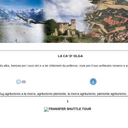
LA CA' D' OLGA
da alba, famosa per i suoi vini e a tre chilometri da pollenzo, nota per il suo anfiteatro romano e per 
(0)
agriturismo a la morra
agriturismo piemonte
la morra agriturismo
piemonte agriturismo
Tag:
,
,
,
,
1