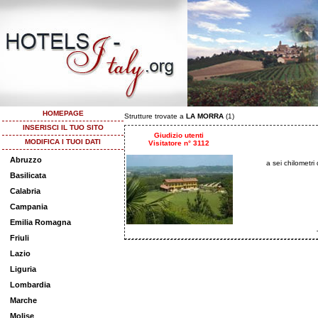
HOMEPAGE
Strutture trovate a
LA MORRA
(1)
INSERISCI IL TUO SITO
Giudizio utenti
MODIFICA I TUOI DATI
Visitatore n° 3112
Abruzzo
a sei chilometri 
Basilicata
Calabria
Campania
Emilia Romagna
Friuli
Lazio
Liguria
Lombardia
Marche
Molise